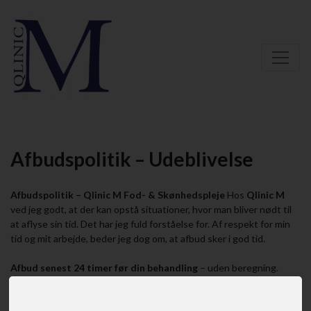
Afbudspolitik – Udeblivelse
Afbudspolitik – Qlinic M Fod- & Skønhedspleje
Hos
Qlinic M
ved jeg godt, at der kan opstå situationer, hvor man bliver nødt til
at aflyse sin tid. Det har jeg fuld forståelse for. Af respekt for min
tid og mit arbejde, beder jeg dog om, at afbud sker i god tid.
Afbud senest 24 timer før din behandling
– uden beregning.
Afbud mellem 24–12 timer før behandlingen
– der opkræves